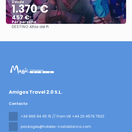
Desde
1.370 €
457 €
Por persona
DESTINO:
Alfas del Pi
Ver
​Amigos Travel 2.0 S.L.
Contacto
+34 966 94 45 15 // From UK +44 20 4579 7920
packages@hoteles-costablanca.com