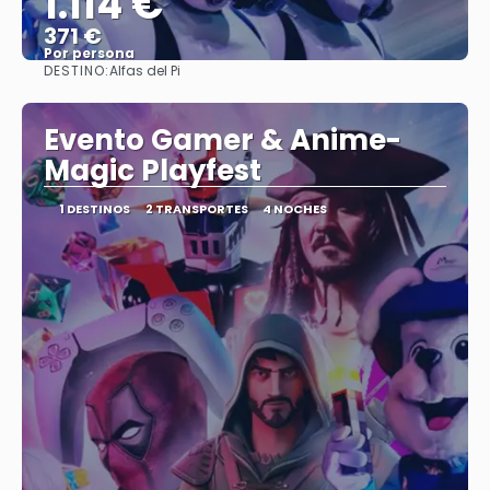
1.114 €
371 €
Por persona
DESTINO:
Alfas del Pi
Ver
Evento Gamer & Anime-
Magic Playfest
1 DESTINOS
2 TRANSPORTES
4 NOCHES