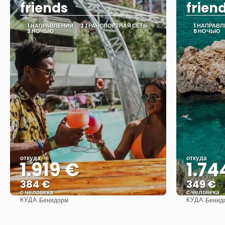
friends
frien
1 НАПРАВЛЕНИЯ
2 ТРАНСПОРТНАЯ СЕТЬ
1 НАПРАВ
3 НОЧЬЮ
5 НОЧЬЮ
откуда
откуда
1.919 €
1.74
384 €
349 €
с человека
с человека
КУДА:
КУДА:
Бенидорм
Бенид
Видеть