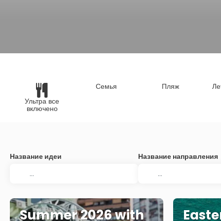
Семья
Пляж
Ле
Ультра все
включено
Название идеи
Название направления
Summer 2026 with
Easte