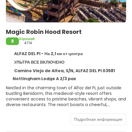
Magic Robin Hood Resort
Хороший
8
4714
ALFAZ DEL PI - На 2,1 км от центра
УЛЬТРА ВСЕ ВКЛЮЧЕНО
Camino Viejo de Altea, S/N, ALFAZ DEL PI 03581
Nottingham Lodge A 2/3 pax
Nestled in the charming town of Alfaz del Pi, just outside
bustling Benidorm, this medieval-style resort offers
convenient access to pristine beaches, vibrant shops, and
diverse restaurants. The resort boasts a cheerful,
medieval aesthetic, a wide array of leisure facilities, and
comfortable bungalows equipped for a relaxing stay.
Подробная информация
Guests can enjoy delicious meals and beverages at
unique on-site dining venues. A thrilling water park, a