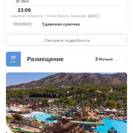
2h 35m
23:05
Аэропорт Аликанте–Эльче Мигель Эрнандес
(ALC)
1 дамская сумочка
Standard
Смотрите подробности
17
Размещение
3 Ночью
сент.