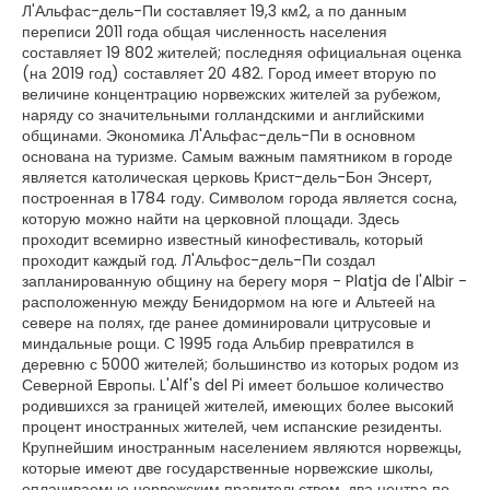
Л'Альфас-дель-Пи составляет 19,3 км2, а по данным
переписи 2011 года общая численность населения
составляет 19 802 жителей; последняя официальная оценка
(на 2019 год) составляет 20 482. Город имеет вторую по
величине концентрацию норвежских жителей за рубежом,
наряду со значительными голландскими и английскими
общинами. Экономика Л'Альфас-дель-Пи в основном
основана на туризме. Самым важным памятником в городе
является католическая церковь Крист-дель-Бон Энсерт,
построенная в 1784 году. Символом города является сосна,
которую можно найти на церковной площади. Здесь
проходит всемирно известный кинофестиваль, который
проходит каждый год. Л'Альфос-дель-Пи создал
запланированную общину на берегу моря - Platja de l'Albir -
расположенную между Бенидормом на юге и Альтеей на
севере на полях, где ранее доминировали цитрусовые и
миндальные рощи. С 1995 года Альбир превратился в
деревню с 5000 жителей; большинство из которых родом из
Северной Европы. L'Alf's del Pi имеет большое количество
родившихся за границей жителей, имеющих более высокий
процент иностранных жителей, чем испанские резиденты.
Крупнейшим иностранным населением являются норвежцы,
которые имеют две государственные норвежские школы,
оплачиваемые норвежским правительством, два центра по