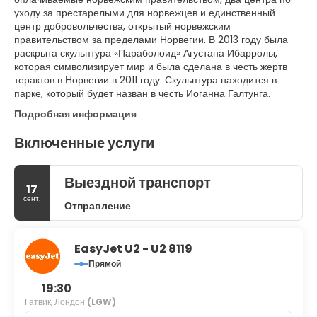
уходу за престарелыми для норвежцев и единственный
центр добровольчества, открытый норвежским
правительством за пределами Норвегии. В 2013 году была
раскрыта скульптура «Параболоид» Агустана Ибарролы,
которая символизирует мир и была сделана в честь жертв
терактов в Норвегии в 2011 году. Скульптура находится в
парке, который будет назван в честь Иоганна Галтунга.
Подробная информация
Включенные услуги
Выездной транспорт
17
сент.
Отправление
EasyJet U2 - U2 8119
Прямой
19:30
Гатвик, Лондон
(LGW)